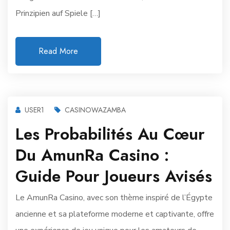
Prinzipien auf Spiele […]
Read More
USER1
CASINOWAZAMBA
Les Probabilités Au Cœur
Du AmunRa Casino :
Guide Pour Joueurs Avisés
Le AmunRa Casino, avec son thème inspiré de l’Égypte
ancienne et sa plateforme moderne et captivante, offre