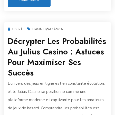
USER1
CASINOWAZAMBA
Décrypter Les Probabilités
Au Julius Casino : Astuces
Pour Maximiser Ses
Succès
L’univers des jeux en ligne est en constante évolution,
et le Julius Casino se positionne comme une
plateforme moderne et captivante pour les amateurs
de jeux de hasard. Comprendre les probabilités est