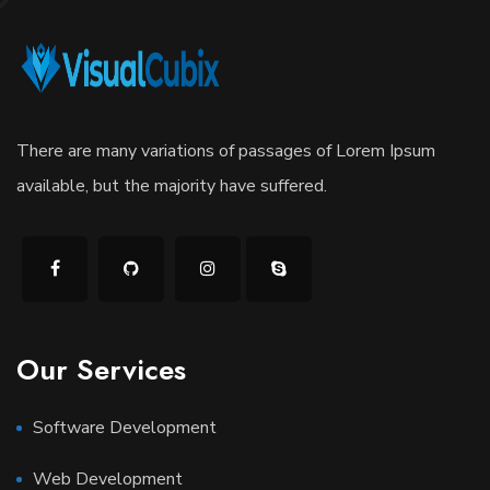
There are many variations of passages of Lorem Ipsum
available, but the majority have suffered.
Our Services
Software Development
Web Development