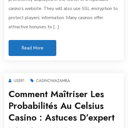
casino’s website. They will also use SSL encryption to
protect players’ information. Many casinos offer
attractive bonuses to […]
Read More
USER1
CASINOWAZAMBA
Comment Maîtriser Les
Probabilités Au Celsius
Casino : Astuces D’expert