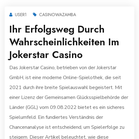
USER1
CASINOWAZAMBA
Ihr Erfolgsweg Durch
Wahrscheinlichkeiten Im
Jokerstar Casino
Das Jokerstar Casino, betrieben von der Jokerstar
GmbH, ist eine moderne Online-Spielothek, die seit
2021 durch ihre breite Spielauswahl begeistert. Mit
einer Lizenz der Gemeinsamen Glücksspielbehörde der
Länder (GGL) vom 09.08.2022 bietet es ein sicheres
Spielumfeld. Ein fundiertes Verständnis der
Chancenanalyse ist entscheidend, um Spielerfolge zu
steigern. Dieser Artikel beleuchtet, wie diese