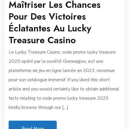
Maîtriser Les Chances
Pour Des Victoires
Éclatantes Au Lucky
Treasure Casino
Le Lucky Treasure Casino, code promo lucky treasure
2025 opéré par la société Gleneagles, est une
plateforme de jeu en ligne lancée en 2023, reconnue
pour son catalogue immersif. If you liked this short
article and you would certainly like to obtain additional
facts relating to code promo lucky treasure 2025
kindly browse through our […]
Read More