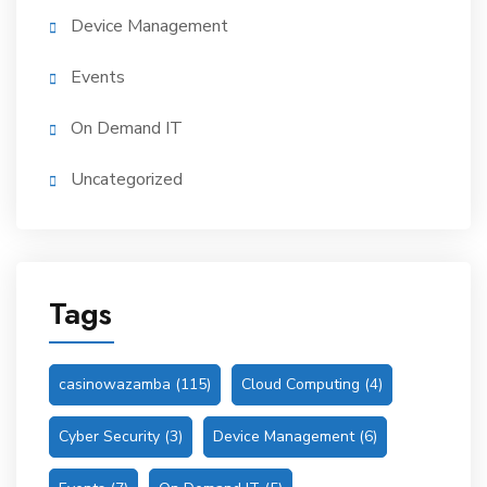
Device Management
Events
On Demand IT
Uncategorized
Tags
casinowazamba
(115)
Cloud Computing
(4)
Cyber Security
(3)
Device Management
(6)