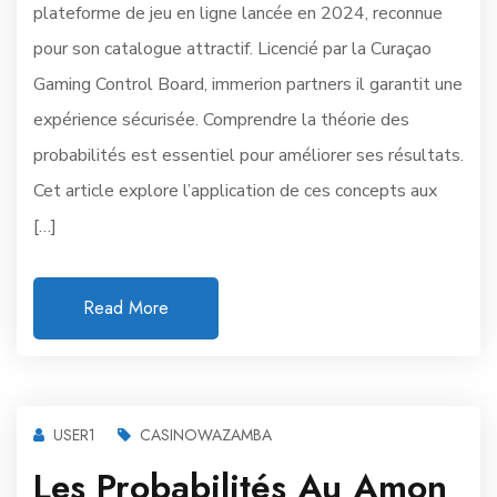
plateforme de jeu en ligne lancée en 2024, reconnue
pour son catalogue attractif. Licencié par la Curaçao
Gaming Control Board, immerion partners il garantit une
expérience sécurisée. Comprendre la théorie des
probabilités est essentiel pour améliorer ses résultats.
Cet article explore l’application de ces concepts aux
[…]
Read More
USER1
CASINOWAZAMBA
Les Probabilités Au Amon