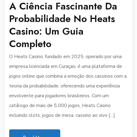
A Ciência Fascinante Da
Probabilidade No Heats
Casino: Um Guia
Completo
O Heats Casino, fundado em 2025, operado por uma
empresa licenciada em Curaçao, é uma plataforma de
jogos online que combina a emoção dos cassinos com a
teoria da probabilidade, oferecendo uma experiência
envolvente para jogadores brasileiros. Com um
catálogo de mais de 5.000 jogos, Heats Casino
incluindo slots, jogos de mesa, cassino ao vivo […]