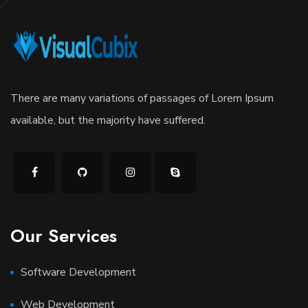
There are many variations of passages of Lorem Ipsum
available, but the majority have suffered.
Our Services
Software Development
Web Development