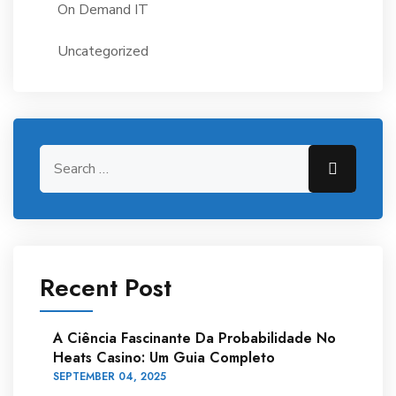
On Demand IT
Uncategorized
Search for:
Search
Recent Post
A Ciência Fascinante Da Probabilidade No
Heats Casino: Um Guia Completo
SEPTEMBER
04
, 2025