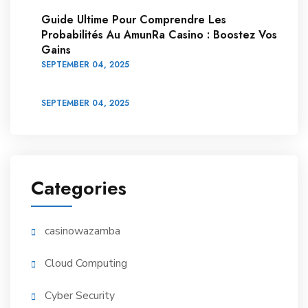
Guide Ultime Pour Comprendre Les
Probabilités Au AmunRa Casino : Boostez Vos
Gains
SEPTEMBER
04
, 2025
SEPTEMBER
04
, 2025
Categories
casinowazamba
Cloud Computing
Cyber Security