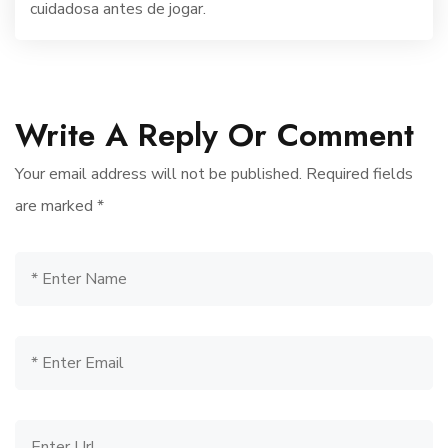
cuidadosa antes de jogar.
Write A Reply Or Comment
Your email address will not be published.
Required fields
are marked
*