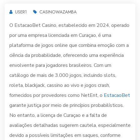
USER1
CASINOWAZAMBA
O EstacaoBet Casino, estabelecido em 2024, operado
por uma empresa licenciada em Curaçao, é uma
plataforma de jogos online que combina emoção com a
ciência da probabilidade, oferecendo uma experiência
envolvente para jogadores brasileiros. Com um
catálogo de mais de 3.000 jogos, incluindo slots,
roleta, blackjack, cassino ao vivo e jogos crash,
fornecidos por provedores como NetEnt, o
EstacaoBet
garante justiça por meio de princípios probabilísticos.
No entanto, a licença de Curaçao e a falta de
avaliações detalhadas sugerem cautela, especialmente
devido a possíveis limitações em saques, conforme