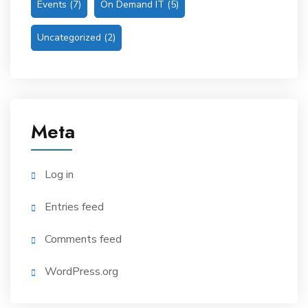
Events
(7)
On Demand IT
(5)
Uncategorized
(2)
Meta
Log in
Entries feed
Comments feed
WordPress.org