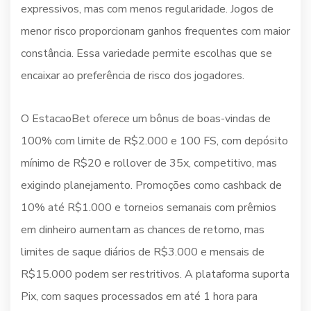
expressivos, mas com menos regularidade. Jogos de
menor risco proporcionam ganhos frequentes com maior
constância. Essa variedade permite escolhas que se
encaixar ao preferência de risco dos jogadores.
O EstacaoBet oferece um bônus de boas-vindas de
100% com limite de R$2.000 e 100 FS, com depósito
mínimo de R$20 e rollover de 35x, competitivo, mas
exigindo planejamento. Promoções como cashback de
10% até R$1.000 e torneios semanais com prêmios
em dinheiro aumentam as chances de retorno, mas
limites de saque diários de R$3.000 e mensais de
R$15.000 podem ser restritivos. A plataforma suporta
Pix, com saques processados em até 1 hora para