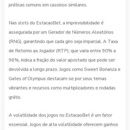
práticas comuns em cassinos similares.
Nas slots do EstacaoBet, a imprevisibilidade é
assegurada por um Gerador de Números Aleatórios
(RNG), garantindo que cada giro seja imparcial. A Taxa
de Retorno ao Jogador (RTP), que varia entre 90% a
96%, indica a fração do valor apostado que pode ser
devolvida a longo prazo. Jogos como Sweet Bonanza e
Gates of Olympus destacam-se por seus temas
vibrantes e recursos como multiplicadores e rodadas
grátis.
A volatilidade dos jogos no EstacaoBet é um fator
essencial. Jogos de alta volatilidade oferecem ganhos