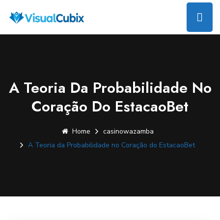
A Teoria Da Probabilidade No
Coração Do EstacaoBet
Home
casinowazamba
A Teoria da Probabilidade no Coração do EstacaoBet