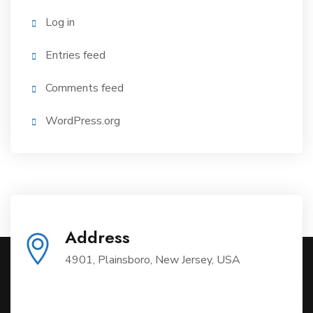
Log in
Entries feed
Comments feed
WordPress.org
Address
4901, Plainsboro, New Jersey, USA