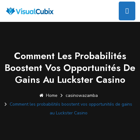
Comment Les Probabilités
Boostent Vos Opportunités De
Gains Au Luckster Casino
Home
casinowazamba
Comment les probabilités boostent vos opportunités de gains
au Luckster Casino