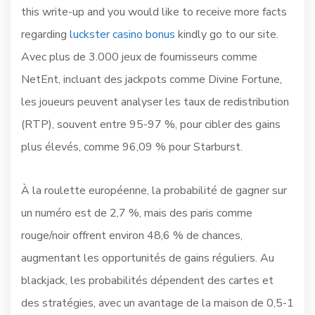
this write-up and you would like to receive more facts
regarding
luckster casino bonus
kindly go to our site.
Avec plus de 3.000 jeux de fournisseurs comme
NetEnt, incluant des jackpots comme Divine Fortune,
les joueurs peuvent analyser les taux de redistribution
(RTP), souvent entre 95-97 %, pour cibler des gains
plus élevés, comme 96,09 % pour Starburst.
À la roulette européenne, la probabilité de gagner sur
un numéro est de 2,7 %, mais des paris comme
rouge/noir offrent environ 48,6 % de chances,
augmentant les opportunités de gains réguliers. Au
blackjack, les probabilités dépendent des cartes et
des stratégies, avec un avantage de la maison de 0,5-1