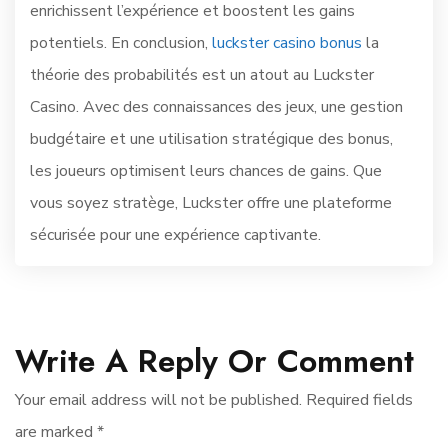
enrichissent l’expérience et boostent les gains
potentiels. En conclusion,
luckster casino bonus
la
théorie des probabilités est un atout au Luckster
Casino. Avec des connaissances des jeux, une gestion
budgétaire et une utilisation stratégique des bonus,
les joueurs optimisent leurs chances de gains. Que
vous soyez stratège, Luckster offre une plateforme
sécurisée pour une expérience captivante.
Write A Reply Or Comment
Your email address will not be published.
Required fields
are marked
*