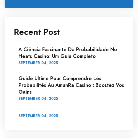
Recent Post
A Ciência Fascinante Da Probabilidade No
Heats Casino: Um Guia Completo
SEPTEMBER
04
, 2025
Guide Ultime Pour Comprendre Les
Probabilités Au AmunRa Casino : Boostez Vos
Gains
SEPTEMBER
04
, 2025
SEPTEMBER
04
, 2025