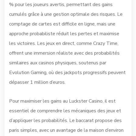
% pour les joueurs avertis, permettant des gains
cumulés grâce à une gestion optimale des risques. Le
comptage de cartes est difficile en ligne, mais une
approche probabiliste réduit les pertes et maximise
les victoires. Les jeux en direct, comme Crazy Time,
offrent une immersion réaliste avec des probabilités
similaires aux casinos physiques, soutenus par
Evolution Gaming, où des jackpots progressifs peuvent
dépasser 1 million d’euros.
Pour maximiser les gains au Luckster Casino, il est
essentiel de comprendre les mécaniques des jeux et
d’appliquer les probabilités. Le baccarat propose des
paris simples, avec un avantage de la maison d’environ