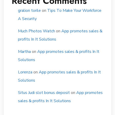
Recent Comments
gralion torile
on
Tips To Make Your Workforce
A Security
Much Photos Watch
on
App promotes sales &
profits In It Solutions
Martha
on
App promotes sales & profits In It
Solutions
Lorenza
on
App promotes sales & profits In It
Solutions
Situs Judi slot bonus deposit
on
App promotes
sales & profits In It Solutions