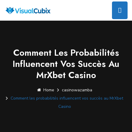
Comment Les Probabilités
Influencent Vos Succès Au
MrXbet Casino
Home
casinowazamba
Comment les probabilités influencent vos succès au MrXbet
Casino