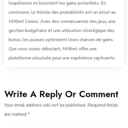
l’expérience et boostent les gains potentiels. En
conclusion, la théorie des probabilités est un atout au
MrXbet Casino. Avec des connaissances des jeux, une
gestion budgétaire et une utilisation stratégique des
bonus, les joueurs optimisent leurs chances de gains.
Que vous soyez débutant, MrXbet offre une
plateforme sécurisée pour une expérience captivante.
Write A Reply Or Comment
Your email address will not be published.
Required fields
are marked
*