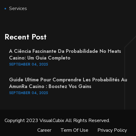
Services
Recent Post
A Ciência Fascinante Da Probabilidade No Heats
Casino: Um Guia Completo
SEPTEMBER
04
, 2025
Guide Ultime Pour Comprendre Les Probabilités Au
AmunRa Casino : Boostez Vos Gains
SEPTEMBER
04
, 2025
Copyright 2023 VisualCubix All Rights Reserved.
Career
Term Of Use
Privacy Policy