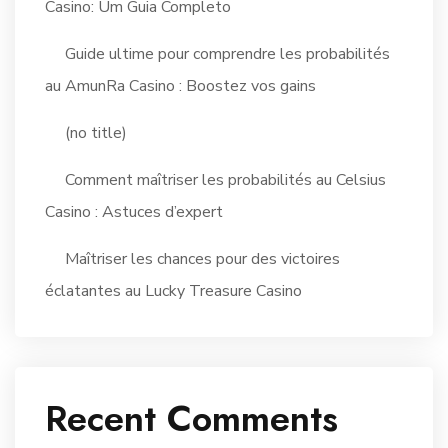
Casino: Um Guia Completo
Guide ultime pour comprendre les probabilités
au AmunRa Casino : Boostez vos gains
(no title)
Comment maîtriser les probabilités au Celsius
Casino : Astuces d’expert
Maîtriser les chances pour des victoires
éclatantes au Lucky Treasure Casino
Recent Comments