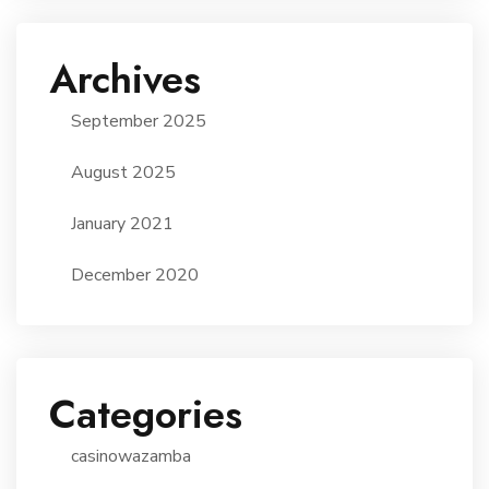
Archives
September 2025
August 2025
January 2021
December 2020
Categories
casinowazamba