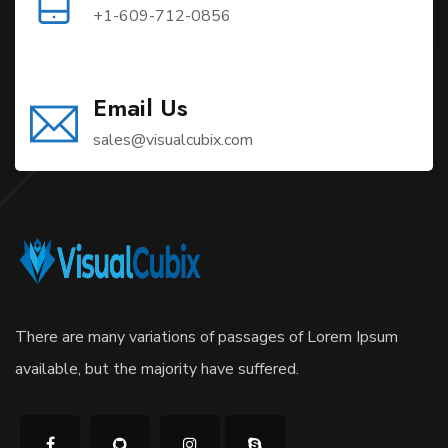
+1-609-712-0856
Email Us
sales@visualcubix.com
There are many variations of passages of Lorem Ipsum
available, but the majority have suffered.