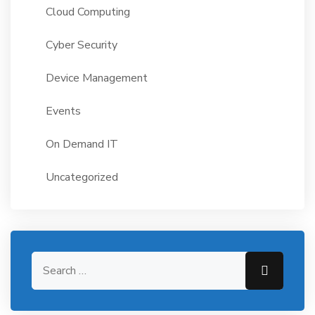
Cloud Computing
Cyber Security
Device Management
Events
On Demand IT
Uncategorized
Search for:
Search