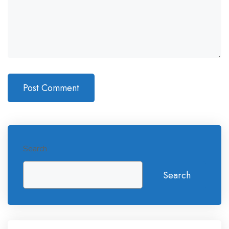
Search
Search