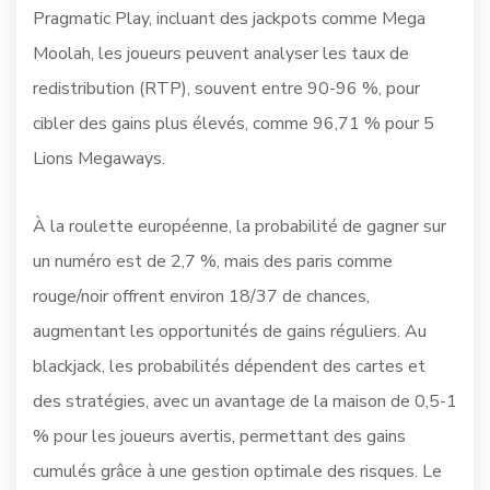
Pragmatic Play, incluant des jackpots comme Mega
Moolah, les joueurs peuvent analyser les taux de
redistribution (RTP), souvent entre 90-96 %, pour
cibler des gains plus élevés, comme 96,71 % pour 5
Lions Megaways.
À la roulette européenne, la probabilité de gagner sur
un numéro est de 2,7 %, mais des paris comme
rouge/noir offrent environ 18/37 de chances,
augmentant les opportunités de gains réguliers. Au
blackjack, les probabilités dépendent des cartes et
des stratégies, avec un avantage de la maison de 0,5-1
% pour les joueurs avertis, permettant des gains
cumulés grâce à une gestion optimale des risques. Le