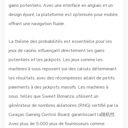
gains potentiels. Avec une interface en anglais et un
design épuré, la plateforme est optimisée pour mobile,
offrant une navigation fluide.
La théorie des probabilités est essentielle pour les
jeux de casino, influençant directement les gains
potentiels et les jackpots. Les jeux comme les
machines à sous reposent sur des calculs déterminant
les résultats, avec des récompenses allant de petits
paiements à des jackpots massifs. Les machines à
sous, telles que Sweet Bonanza, utilisent un
générateur de nombres aléatoires (RNG) certifié par la
Curaçao Gaming Control Board, garantissant la随机性.
Avec plus de 5.000 jeux de fournisseurs comme