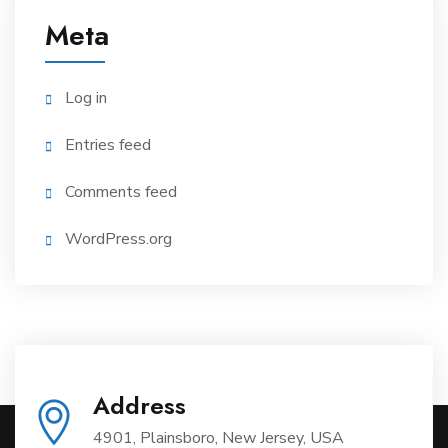
Meta
Log in
Entries feed
Comments feed
WordPress.org
Address
4901, Plainsboro, New Jersey, USA