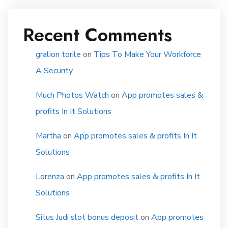
Recent Comments
gralion torile
on
Tips To Make Your Workforce
A Security
Much Photos Watch
on
App promotes sales &
profits In It Solutions
Martha
on
App promotes sales & profits In It
Solutions
Lorenza
on
App promotes sales & profits In It
Solutions
Situs Judi slot bonus deposit
on
App promotes