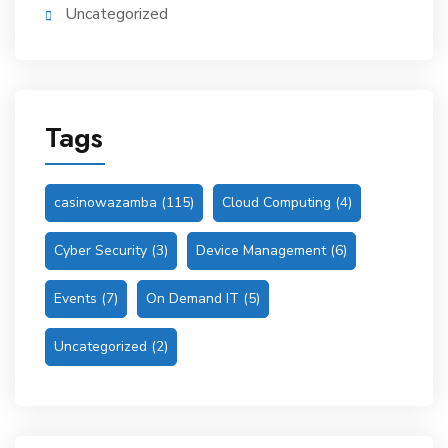
Uncategorized
Tags
casinowazamba
(115)
Cloud Computing
(4)
Cyber Security
(3)
Device Management
(6)
Events
(7)
On Demand IT
(5)
Uncategorized
(2)