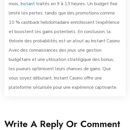
mois,
Instant
traités en 9 à 13 heures. Un budget fixe
limite les pertes, tandis que des promotions comme
10 % cashback hebdomadaire enrichissent l’expérience
et boostent les gains potentiels. En conclusion, la
théorie des probabilités est un atout au Instant Casino.
Avec des connaissances des jeux, une gestion
budgétaire et une utilisation stratégique des bonus,
les joueurs optimisent leurs chances de gains. Que
vous soyez débutant, Instant Casino offre une
plateforme sécurisée pour une expérience captivante.
Write A Reply Or Comment