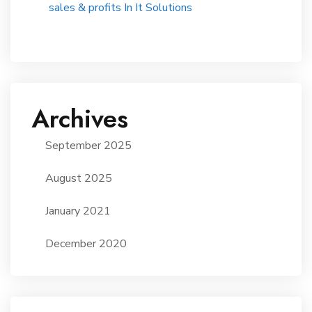
sales & profits In It Solutions
Archives
September 2025
August 2025
January 2021
December 2020