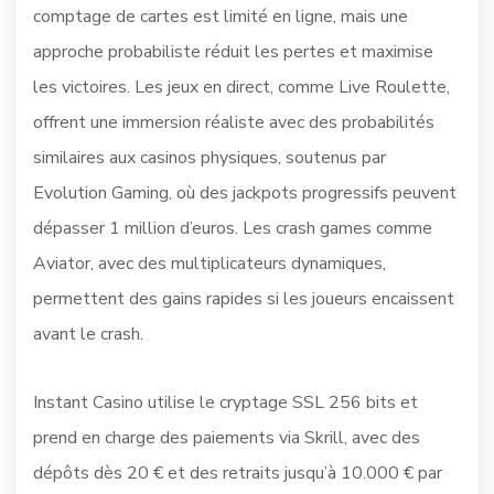
comptage de cartes est limité en ligne, mais une
approche probabiliste réduit les pertes et maximise
les victoires. Les jeux en direct, comme Live Roulette,
offrent une immersion réaliste avec des probabilités
similaires aux casinos physiques, soutenus par
Evolution Gaming, où des jackpots progressifs peuvent
dépasser 1 million d’euros. Les crash games comme
Aviator, avec des multiplicateurs dynamiques,
permettent des gains rapides si les joueurs encaissent
avant le crash.
Instant Casino utilise le cryptage SSL 256 bits et
prend en charge des paiements via Skrill, avec des
dépôts dès 20 € et des retraits jusqu’à 10.000 € par