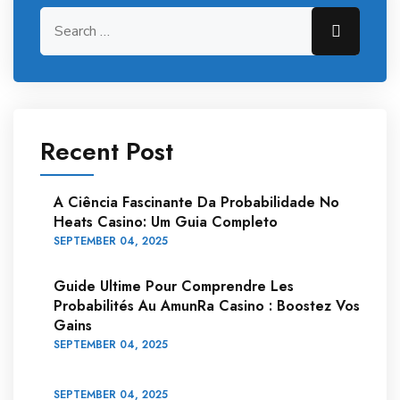
Search for:
Search
Recent Post
A Ciência Fascinante Da Probabilidade No
Heats Casino: Um Guia Completo
SEPTEMBER
04
, 2025
Guide Ultime Pour Comprendre Les
Probabilités Au AmunRa Casino : Boostez Vos
Gains
SEPTEMBER
04
, 2025
SEPTEMBER
04
, 2025