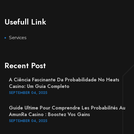
Usefull Link
Services
Recent Post
A Ciência Fascinante Da Probabilidade No Heats
Casino: Um Guia Completo
SEPTEMBER
04
, 2025
Guide Ultime Pour Comprendre Les Probabilités Au
AmunRa Casino : Boostez Vos Gains
SEPTEMBER
04
, 2025