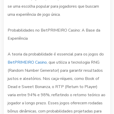
se uma escolha popular para jogadores que buscam
uma experiência de jogo única.
Probabilidades no BetPRIMEIRO Casino: A Base da
Experiência
A teoria da probabilidade é essencial para os jogos do
BetPRIMEIRO Casino
, que utiliza a tecnologia RNG
(Random Number Generator) para garantir resultados
justos e aleatórios. Nos caça-níqueis, como Book of
Dead e Sweet Bonanza, o RTP (Return to Player)
varia entre 94% e 98%, refletindo o retorno teórico ao
jogador a longo prazo. Esses jogos oferecem rodadas
bônus dinâmicas, com probabilidades projetadas para