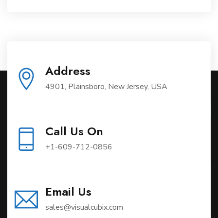
Address
4901, Plainsboro, New Jersey, USA
Call Us On
+1-609-712-0856
Email Us
sales@visualcubix.com