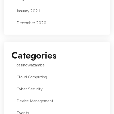
January 2021
December 2020
Categories
casinowazamba
Cloud Computing
Cyber Security
Device Management
Events