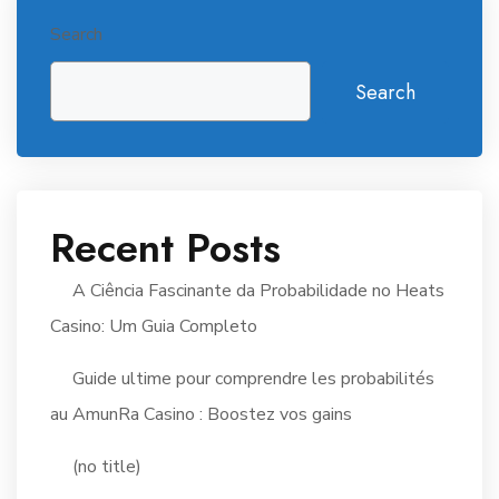
Search
Search
Recent Posts
A Ciência Fascinante da Probabilidade no Heats
Casino: Um Guia Completo
Guide ultime pour comprendre les probabilités
au AmunRa Casino : Boostez vos gains
(no title)