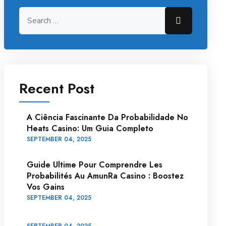
Search for:
Search
Recent Post
A Ciência Fascinante Da Probabilidade No
Heats Casino: Um Guia Completo
SEPTEMBER
04
, 2025
Guide Ultime Pour Comprendre Les
Probabilités Au AmunRa Casino : Boostez
Vos Gains
SEPTEMBER
04
, 2025