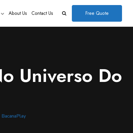
About Us
Contact Us
Free Quote
No Universo Do
o BacanaPlay