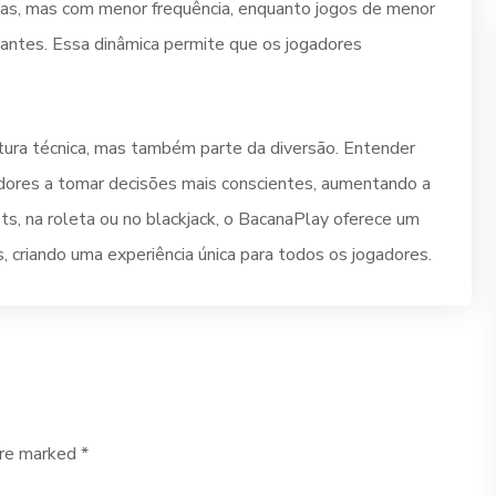
as, mas com menor frequência, enquanto jogos de menor
tantes. Essa dinâmica permite que os jogadores
ura técnica, mas também parte da diversão. Entender
adores a tomar decisões mais conscientes, aumentando a
ts, na roleta ou no blackjack, o BacanaPlay oferece um
 criando uma experiência única para todos os jogadores.
are marked
*