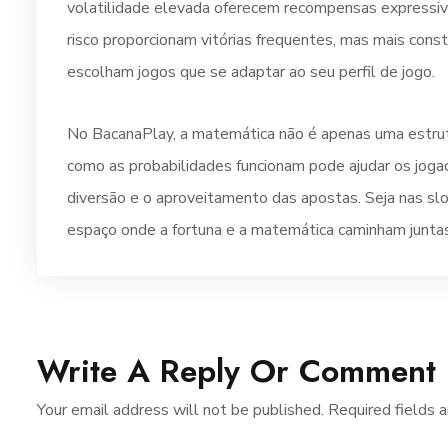
volatilidade elevada oferecem recompensas expressiv
risco proporcionam vitórias frequentes, mas mais cons
escolham jogos que se adaptar ao seu perfil de jogo.
No BacanaPlay, a matemática não é apenas uma estrut
como as probabilidades funcionam pode ajudar os jog
diversão e o aproveitamento das apostas. Seja nas slo
espaço onde a fortuna e a matemática caminham juntas,
Write A Reply Or Comment
Your email address will not be published.
Required fields 