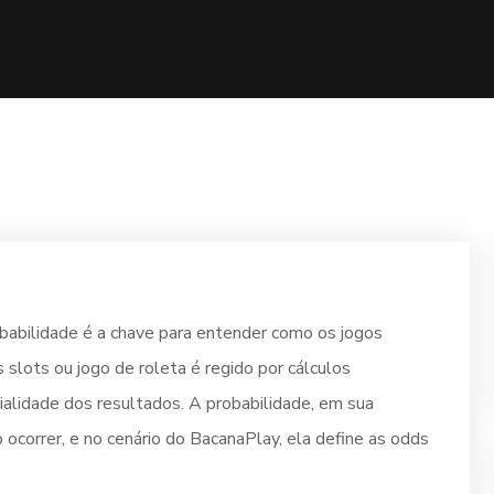
obabilidade é a chave para entender como os jogos
slots ou jogo de roleta é regido por cálculos
alidade dos resultados. A probabilidade, em sua
 ocorrer, e no cenário do BacanaPlay, ela define as odds