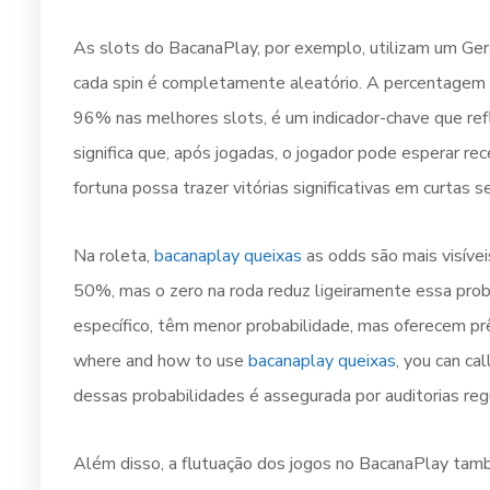
As slots do BacanaPlay, por exemplo, utilizam um Ge
cada spin é completamente aleatório. A percentagem 
96% nas melhores slots, é um indicador-chave que refl
significa que, após jogadas, o jogador pode esperar r
fortuna possa trazer vitórias significativas em curtas 
Na roleta,
bacanaplay queixas
as odds são mais visíve
50%, mas o zero na roda reduz ligeiramente essa prob
específico, têm menor probabilidade, mas oferecem prê
where and how to use
bacanaplay queixas
, you can ca
dessas probabilidades é assegurada por auditorias regu
Além disso, a flutuação dos jogos no BacanaPlay tamb