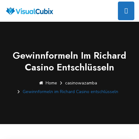
Gewinnformeln Im Richard
Casino Entschlüsseln
Home
casinowazamba
Gewinnformeln im Richard Casino entschlüsseln