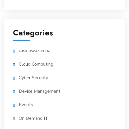
Categories
casinowazamba
Cloud Computing
Cyber Security
Device Management
Events
On Demand IT