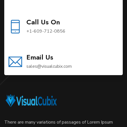
Call Us On
+1-609-712-0856
Email Us
sales@visualcubix.com
There are many variations of passages of Lorem Ipsum