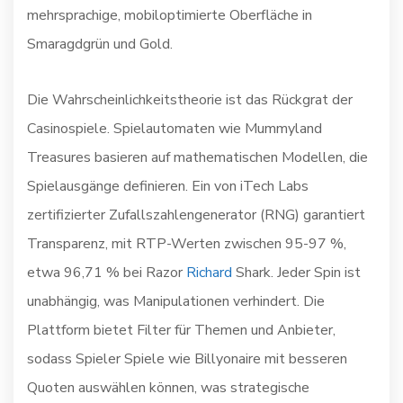
mehrsprachige, mobiloptimierte Oberfläche in
Smaragdgrün und Gold.
Die Wahrscheinlichkeitstheorie ist das Rückgrat der
Casinospiele. Spielautomaten wie Mummyland
Treasures basieren auf mathematischen Modellen, die
Spielausgänge definieren. Ein von iTech Labs
zertifizierter Zufallszahlengenerator (RNG) garantiert
Transparenz, mit RTP-Werten zwischen 95-97 %,
etwa 96,71 % bei Razor
Richard
Shark. Jeder Spin ist
unabhängig, was Manipulationen verhindert. Die
Plattform bietet Filter für Themen und Anbieter,
sodass Spieler Spiele wie Billyonaire mit besseren
Quoten auswählen können, was strategische