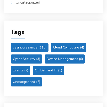
Uncategorized
Tags
casinowazamba
(115)
Cloud Computing
(4)
Cyber Security
(3)
Device Management
(6)
Events
(7)
On Demand IT
(5)
Uncategorized
(2)