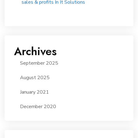
sales & profits In It Solutions
Archives
September 2025
August 2025
January 2021
December 2020