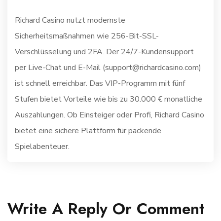
Richard Casino nutzt modernste
Sicherheitsmaßnahmen wie 256-Bit-SSL-
Verschlüsselung und 2FA. Der 24/7-Kundensupport
per Live-Chat und E-Mail (support@richardcasino.com)
ist schnell erreichbar. Das VIP-Programm mit fünf
Stufen bietet Vorteile wie bis zu 30.000 € monatliche
Auszahlungen. Ob Einsteiger oder Profi, Richard Casino
bietet eine sichere Plattform für packende
Spielabenteuer.
Write A Reply Or Comment