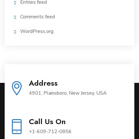
Entries feed
Comments feed
WordPress.org
Address
4901, Plainsboro, New Jersey, USA
Call Us On
+1-609-712-0856