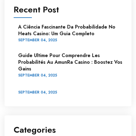
Recent Post
A Ciência Fascinante Da Probabilidade No
Heats Casino: Um Guia Completo
SEPTEMBER
04
, 2025
Guide Ultime Pour Comprendre Les
Probabilités Au AmunRa Casino : Boostez Vos
Gains
SEPTEMBER
04
, 2025
SEPTEMBER
04
, 2025
Categories