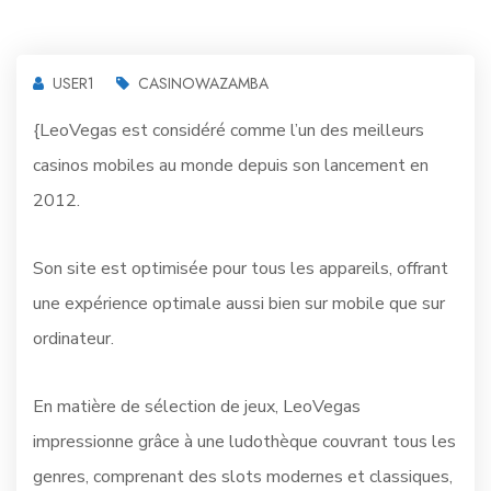
USER1
CASINOWAZAMBA
{LeoVegas est considéré comme l’un des meilleurs
casinos mobiles au monde depuis son lancement en
2012.
Son site est optimisée pour tous les appareils, offrant
une expérience optimale aussi bien sur mobile que sur
ordinateur.
En matière de sélection de jeux, LeoVegas
impressionne grâce à une ludothèque couvrant tous les
genres, comprenant des slots modernes et classiques,