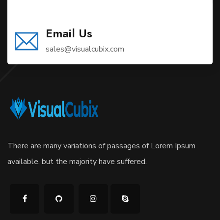
Email Us
sales@visualcubix.com
There are many variations of passages of Lorem Ipsum
available, but the majority have suffered.