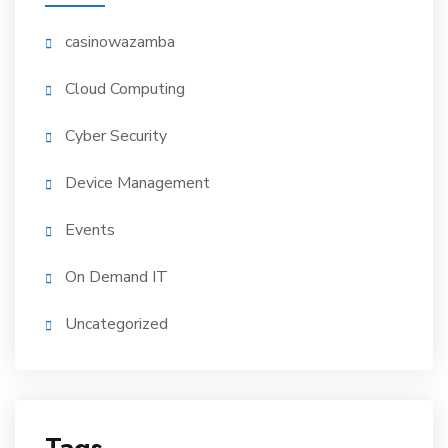
casinowazamba
Cloud Computing
Cyber Security
Device Management
Events
On Demand IT
Uncategorized
Tags