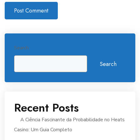
Search
Search
Recent Posts
A Ciência Fascinante da Probabilidade no Heats
Casino: Um Guia Completo