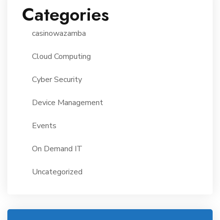
Categories
casinowazamba
Cloud Computing
Cyber Security
Device Management
Events
On Demand IT
Uncategorized