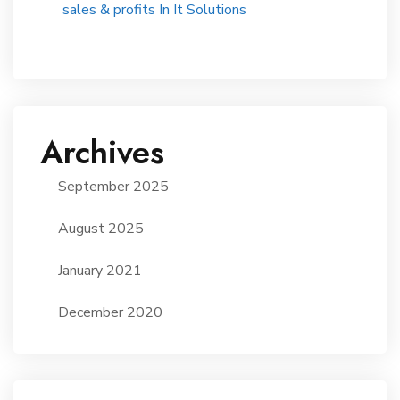
sales & profits In It Solutions
Archives
September 2025
August 2025
January 2021
December 2020