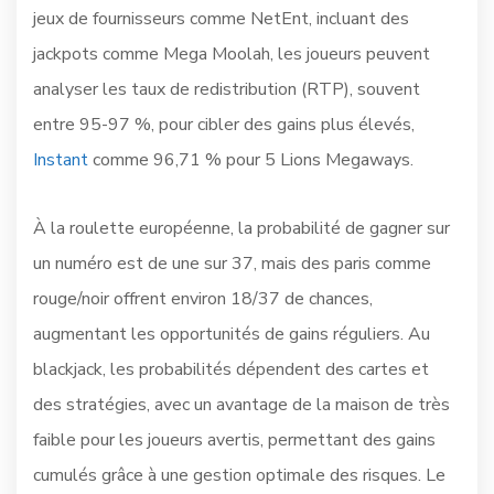
jeux de fournisseurs comme NetEnt, incluant des
jackpots comme Mega Moolah, les joueurs peuvent
analyser les taux de redistribution (RTP), souvent
entre 95-97 %, pour cibler des gains plus élevés,
Instant
comme 96,71 % pour 5 Lions Megaways.
À la roulette européenne, la probabilité de gagner sur
un numéro est de une sur 37, mais des paris comme
rouge/noir offrent environ 18/37 de chances,
augmentant les opportunités de gains réguliers. Au
blackjack, les probabilités dépendent des cartes et
des stratégies, avec un avantage de la maison de très
faible pour les joueurs avertis, permettant des gains
cumulés grâce à une gestion optimale des risques. Le