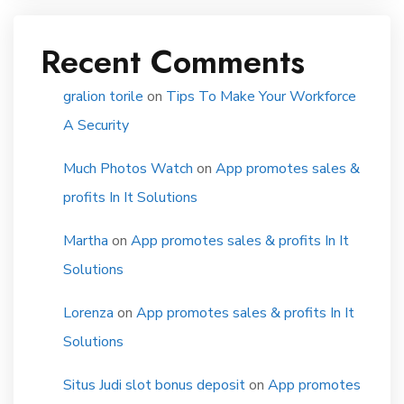
Recent Comments
gralion torile
on
Tips To Make Your Workforce
A Security
Much Photos Watch
on
App promotes sales &
profits In It Solutions
Martha
on
App promotes sales & profits In It
Solutions
Lorenza
on
App promotes sales & profits In It
Solutions
Situs Judi slot bonus deposit
on
App promotes