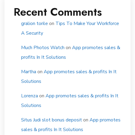
Recent Comments
gralion torile
on
Tips To Make Your Workforce
A Security
Much Photos Watch
on
App promotes sales &
profits In It Solutions
Martha
on
App promotes sales & profits In It
Solutions
Lorenza
on
App promotes sales & profits In It
Solutions
Situs Judi slot bonus deposit
on
App promotes
sales & profits In It Solutions