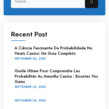
Search
Recent Post
A Ciência Fascinante Da Probabilidade No
Heats Casino: Um Guia Completo
SEPTEMBER
04
, 2025
Guide Ultime Pour Comprendre Les
Probabilités Au AmunRa Casino : Boostez Vos
Gains
SEPTEMBER
04
, 2025
SEPTEMBER
04
, 2025