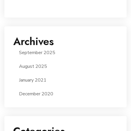
Archives
September 2025
August 2025
January 2021
December 2020