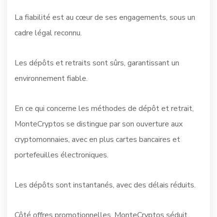
La fiabilité est au cœur de ses engagements, sous un
cadre légal reconnu.
Les dépôts et retraits sont sûrs, garantissant un
environnement fiable.
En ce qui concerne les méthodes de dépôt et retrait,
MonteCryptos se distingue par son ouverture aux
cryptomonnaies, avec en plus cartes bancaires et
portefeuilles électroniques.
Les dépôts sont instantanés, avec des délais réduits.
Côté offres promotionnelles, MonteCryptos séduit