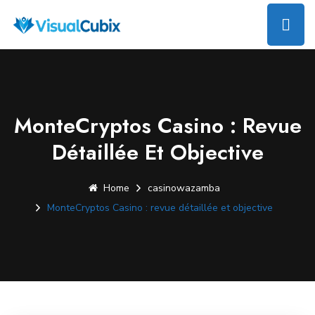
MonteCryptos Casino : Revue
Détaillée Et Objective
Home
casinowazamba
MonteCryptos Casino : revue détaillée et objective