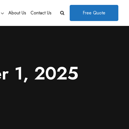
About Us
Contact Us
Free Quote
er 1, 2025