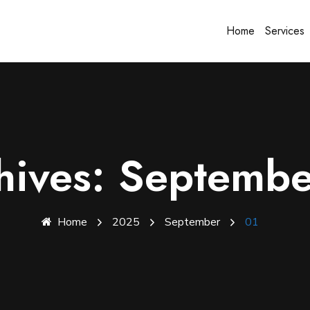
Home
Services
hives: Septemb
Home
2025
September
01