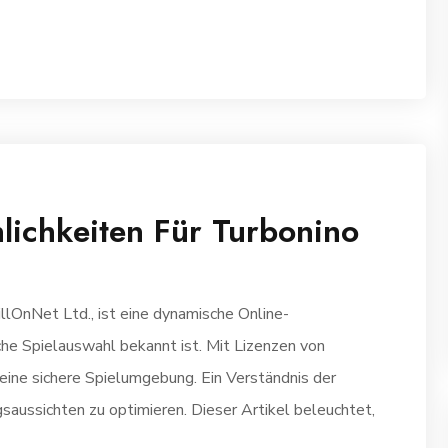
lichkeiten Für Turbonino
llOnNet Ltd., ist eine dynamische Online-
iche Spielauswahl bekannt ist. Mit Lizenzen von
ine sichere Spielumgebung. Ein Verständnis der
gsaussichten zu optimieren. Dieser Artikel beleuchtet,