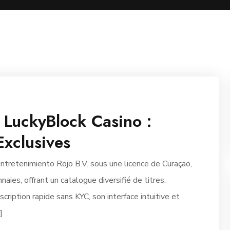
 LuckyBlock Casino :
xclusives
ntretenimiento Rojo B.V. sous une licence de Curaçao,
ies, offrant un catalogue diversifié de titres.
scription rapide sans KYC, son interface intuitive et
]