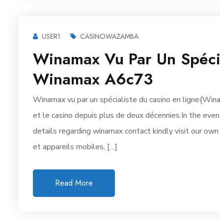
USER1
CASINOWAZAMBA
Winamax Vu Par Un Spécia
Winamax A6c73
Winamax vu par un spécialiste du casino en ligne{Wi
et le casino depuis plus de deux décennies.In the eve
details regarding winamax contact kindly visit our ow
et appareils mobiles, […]
Read More