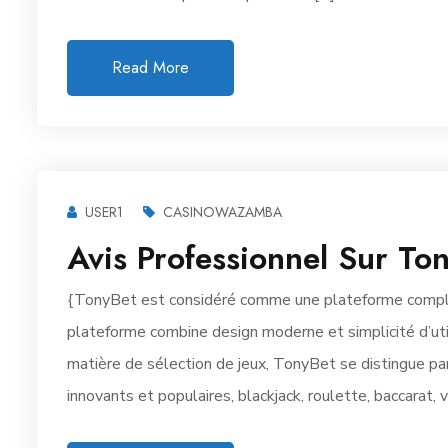
Read More
USER1
CASINOWAZAMBA
Avis Professionnel Sur To
{TonyBet est considéré comme une plateforme complèt
plateforme combine design moderne et simplicité d’utili
matière de sélection de jeux, TonyBet se distingue pa
innovants et populaires, blackjack, roulette, baccarat, 