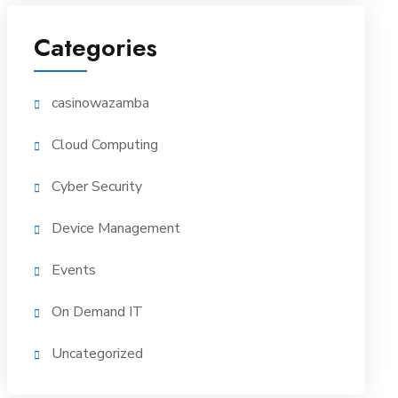
Categories
casinowazamba
Cloud Computing
Cyber Security
Device Management
Events
On Demand IT
Uncategorized