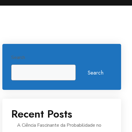
Search
Search
Recent Posts
A Ciência Fascinante da Probabilidade no