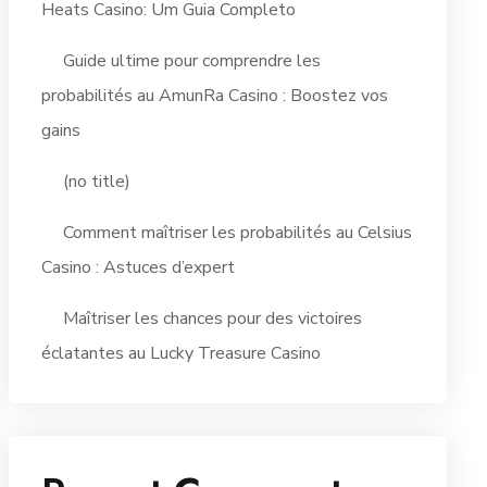
Heats Casino: Um Guia Completo
Guide ultime pour comprendre les
probabilités au AmunRa Casino : Boostez vos
gains
(no title)
Comment maîtriser les probabilités au Celsius
Casino : Astuces d’expert
Maîtriser les chances pour des victoires
éclatantes au Lucky Treasure Casino